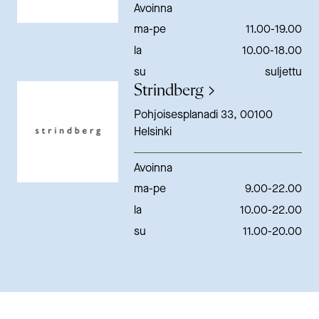
Avoinna
ma-pe
11.00-19.00
la
10.00-18.00
su
suljettu
Strindberg
Pohjoisesplanadi 33, 00100
Helsinki
Avoinna
ma-pe
9.00-22.00
la
10.00-22.00
su
11.00-20.00