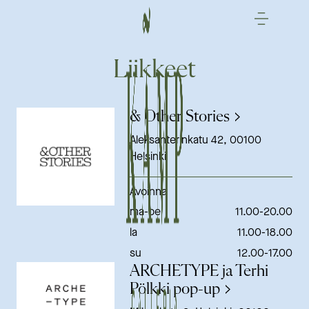
Siirry
sisältöön
Liikkeet
& Other Stories
Aleksanterinkatu 42, 00100
Helsinki
Avoinna
ma-pe
11.00-20.00
la
11.00-18.00
su
12.00-17.00
ARCHETYPE ja Terhi
Pölkki pop-up