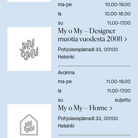
ma-pe
10.00-19.00
la
10.00-18.00
su
11.00-17.00
My o My – Designer
muotia vuodesta 2008
Pohjoisesplanadi 33, 00100
Helsinki
Avoinna
ma-pe
11.00-19.00
la
11.00-17.00
su
suljettu
My o My – Home
Pohjoisesplanadi 33, 00100
Helsinki