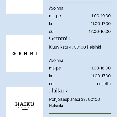
Avoinna
ma-pe
11.00-19.00
la
11.00-17.00
su
12.00-16.00
Gemmi
Kluuvikatu 4, 00100 Helsinki
Avoinna
ma-pe
11.00-18.00
la
11.00-17.00
su
suljettu
Haiku
Pohjoisesplanadi 33, 00100
Helsinki