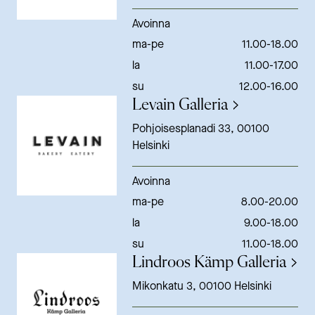
Avoinna
ma-pe
11.00-18.00
la
11.00-17.00
su
12.00-16.00
Levain Galleria
Pohjoisesplanadi 33, 00100
Helsinki
Avoinna
ma-pe
8.00-20.00
la
9.00-18.00
su
11.00-18.00
Lindroos Kämp Galleria
Mikonkatu 3, 00100 Helsinki