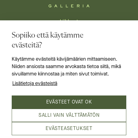
Liikkeet
Sopiiko että käytämme
Ravintolat
evästeitä?
Tapahtumat & edut
Käytämme evästeitä kävijämäärien mittaamiseen.
Aukioloajat
Niiden ansiosta saamme arvokasta tietoa siitä, mikä
Tietoa meistä
sivuillamme kiinnostaa ja miten sivut toimivat.
Lisätietoja evästeistä
EVÄSTEET OVAT OK
SALLI VAIN VÄLTTÄMÄTÖN
Kämp Galleria on Helsingin laadukkain
EVÄSTEASETUKSET
kauppakeskus,