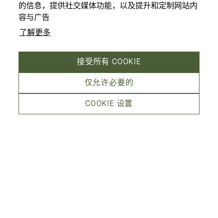
的信息，提供社交媒体功能，以及提升和定制网站内
容与广告
了解更多
接受所有 COOKIE
仅允许必要的
COOKIE 设置
Kämp Galleria 是赫尔辛基最受欢迎的时尚
区，是时尚达人们不可错过的格调目的地。
这个大型商业中心共三层，总计 40 多家服装
店、设计师品牌店、高档餐厅和美容院。
建筑风格优雅，环境富有历史气息，附近的高档酒店