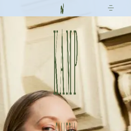
跳
至
内
容