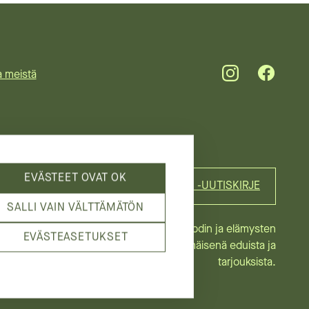
a meistä
EVÄSTEET OVAT OK
TILAA BRANDS & TRENDS -UUTISKIRJE
SALLI VAIN VÄLTTÄMÄTÖN
Uutiskirjeemme vie sinut muodin ja elämysten
EVÄSTEASETUKSET
huipulle ja kertoo ensimmäisenä eduista ja
tarjouksista.