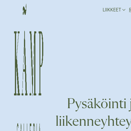
Siirry
LIIKKEET
sisältöön
Pysäköinti 
liikenneyhte