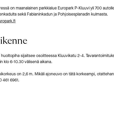
ressä on maanalainen parkkialue Europark P-Kluuvi yli 700 autolle
enkadulta sekä Fabianinkadun ja Pohjoisesplanadin kulmasta.
ropark.fi
iikenne
uoltopiha sijaitsee osoitteessa Kluuvikatu 2-4. Tavarantoimituk
isin klo 6-10.30 välisenä aikana.
korkeus on 2,6 m. Mikäli ajoneuvo on tätä korkeampi, otattehan 
 461 6961.