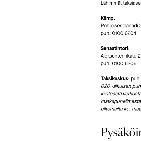
Lähimmät taksiase
Kämp
:
Pohjoisesplanadi 
puh. 0100 6204
Senaatintori
:
Aleksanterinkatu 
puh. 0100 6206
Taksikeskus
: puh
020 -alkuisen puh
kiinteästä verkost
matkapuhelimesta 
ulkomailta ko. m
Pysäköi