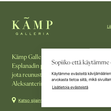
Li
Kämp Galleria on Helsingin laadukkain
Sopiiko että käytämme 
Esplanadin puiston laidalla. Olemme elä
jota reunustavat Pohjoisesplanadi, Miko
Käytämme evästeitä kävijämäärien
arvokasta tietoa siitä, mikä sivuill
Aleksanterinkatu ja Kluuvikatu.
Lisätietoja evästeistä
Katso sijainti kartalla