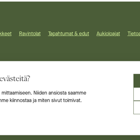
ikkeet
Ravintolat
Tapahtumat & edut
Aukioloajat
Tieto
 kauppakeskus,
evästeitä?
mysten kortteli,
nkatu,
 mittaamiseen. Niiden ansiosta saamme
amme kiinnostaa ja miten sivut toimivat.