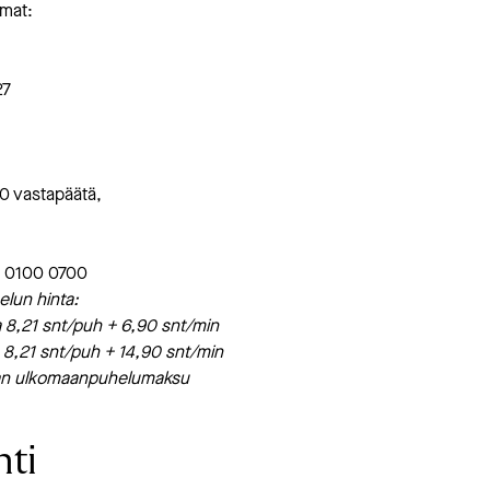
mat:
27
20 vastapäätä,
. 0100 0700
elun hinta:
a 8,21 snt/puh + 6,90 snt/min
8,21 snt/puh + 14,90 snt/min
aan ulkomaanpuhelumaksu
nti