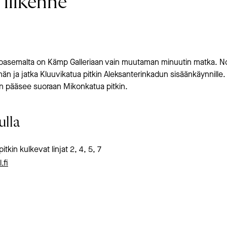
 liikenne
oasemalta on Kämp Galleriaan vain muutaman minuutin matka. 
n ja jatka Kluuvikatua pitkin Aleksanterinkadun sisäänkäynnille. 
 pääsee suoraan Mikonkatua pitkin.
ulla
itkin kulkevat linjat 2, 4, 5, 7
.fi