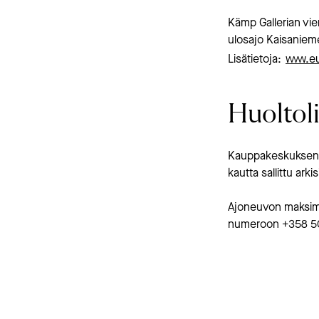
Kämp Gallerian vie
ulosajo Kaisaniem
Lisätietoja:
www.eu
Huoltol
Kauppakeskuksen h
kautta sallittu ark
Ajoneuvon maksimi
numeroon +358 50