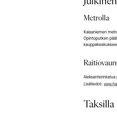
Julkinen
Metrolla
Kaisaniemen metr
Opintoputken päähä
kauppakeskukseen
Raitiovaun
Aleksanterinkatua p
Lisätiedot:
www.hsl
Taksilla