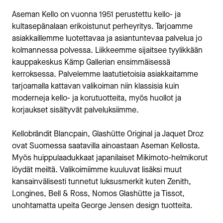
Aseman Kello on vuonna 1951 perustettu kello- ja
kultasepänalaan erikoistunut perheyritys. Tarjoamme
asiakkaillemme luotettavaa ja asiantuntevaa palvelua jo
kolmannessa polvessa. Liikkeemme sijaitsee tyylikkään
kauppakeskus Kämp Gallerian ensimmäisessä
kerroksessa. Palvelemme laatutietoisia asiakkaitamme
tarjoamalla kattavan valikoiman niin klassisia kuin
moderneja kello- ja korutuotteita, myös huollot ja
korjaukset sisältyvät palveluksiimme.
Kellobrändit Blancpain, Glashütte Original ja Jaquet Droz
ovat Suomessa saatavilla ainoastaan Aseman Kellosta.
Myös huippulaadukkaat japanilaiset Mikimoto-helmikorut
löydät meiltä. Valikoimiimme kuuluvat lisäksi muut
kansainvälisesti tunnetut luksusmerkit kuten Zenith,
Longines, Bell & Ross, Nomos Glashütte ja Tissot,
unohtamatta upeita George Jensen design tuotteita.