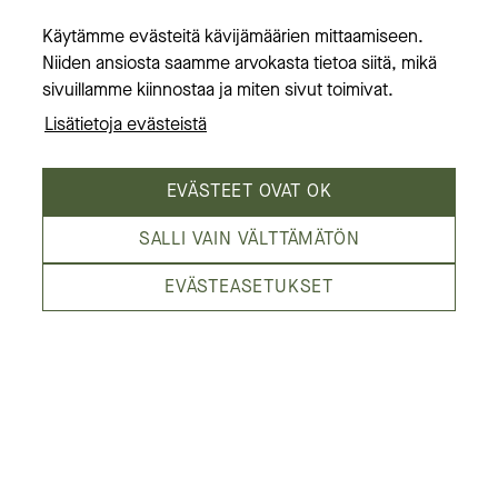
Käytämme evästeitä kävijämäärien mittaamiseen.
Aukioloajat
Niiden ansiosta saamme arvokasta tietoa siitä, mikä
Tietoa meistä
sivuillamme kiinnostaa ja miten sivut toimivat.
Lisätietoja evästeistä
EVÄSTEET OVAT OK
SALLI VAIN VÄLTTÄMÄTÖN
Kämp Galleria on Helsingin laadukkain
EVÄSTEASETUKSET
kauppakeskus,
Esplanadin puiston laidalla. Olemme
elämysten kortteli,
jota reunustavat Pohjoisesplanadi, Mikonkatu,
Aleksanterinkatu ja Kluuvikatu.