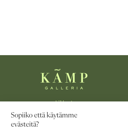
Liikkeet
Sopiiko että käytämme
Ravintolat
evästeitä?
Tapahtumat & edut