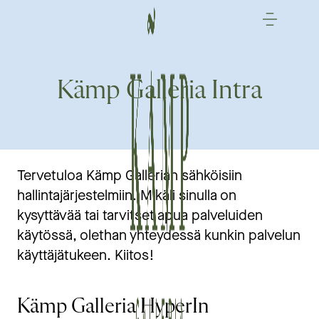
Siirry
sisältöön
Kämp Galleria Intra
Tervetuloa Kämp Gallerian sähköisiin
hallintajärjestelmiin. Mikäli sinulla on
kysyttävää tai tarvitset apua palveluiden
käytössä, olethan yhteydessä kunkin palvelun
käyttäjätukeen. Kiitos!
Kämp Galleria HyperIn