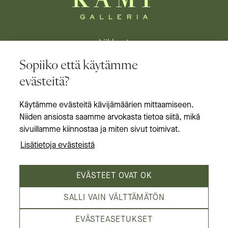
Liikkeet
Sopiiko että käytämme
Ravintolat
evästeitä?
Tapahtumat & edut
Käytämme evästeitä kävijämäärien mittaamiseen.
Aukioloajat
Niiden ansiosta saamme arvokasta tietoa siitä, mikä
Tietoa meistä
sivuillamme kiinnostaa ja miten sivut toimivat.
Lisätietoja evästeistä
EVÄSTEET OVAT OK
SALLI VAIN VÄLTTÄMÄTÖN
Kämp Galleria on Helsingin laadukkain
EVÄSTEASETUKSET