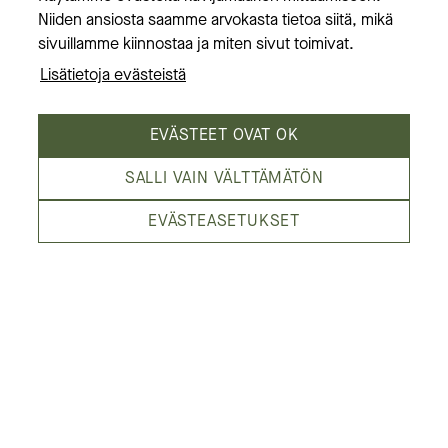
Niiden ansiosta saamme arvokasta tietoa siitä, mikä
Tietoa meistä
sivuillamme kiinnostaa ja miten sivut toimivat.
Lisätietoja evästeistä
EVÄSTEET OVAT OK
SALLI VAIN VÄLTTÄMÄTÖN
Kämp Galleria on Helsingin laadukkain
EVÄSTEASETUKSET
kauppakeskus,
Esplanadin puiston laidalla. Olemme
elämysten kortteli,
jota reunustavat Pohjoisesplanadi, Mikonkatu,
Aleksanterinkatu ja Kluuvikatu.
Katso sijainti kartalla