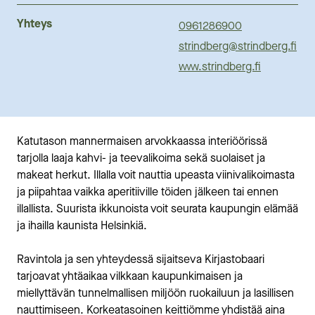
Yhteys
0961286900
strindberg@strindberg.fi
www.strindberg.fi
Katutason mannermaisen arvokkaassa interiöörissä
tarjolla laaja kahvi- ja teevalikoima sekä suolaiset ja
makeat herkut. Illalla voit nauttia upeasta viinivalikoimasta
ja piipahtaa vaikka aperitiiville töiden jälkeen tai ennen
illallista. Suurista ikkunoista voit seurata kaupungin elämää
ja ihailla kaunista Helsinkiä.
Ravintola ja sen yhteydessä sijaitseva Kirjastobaari
tarjoavat yhtäaikaa vilkkaan kaupunkimaisen ja
miellyttävän tunnelmallisen miljöön ruokailuun ja lasillisen
nauttimiseen. Korkeatasoinen keittiömme yhdistää aina