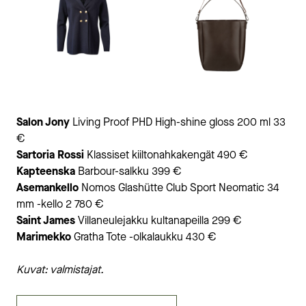
Salon Jony
Living Proof PHD High-shine gloss 200 ml 33
€
Sartoria Rossi
Klassiset kiiltonahkakengät 490 €
Kapteenska
Barbour-salkku 399 €
Asemankello
Nomos Glashütte Club Sport Neomatic 34
mm -kello 2 780 €
Saint James
Villaneulejakku kultanapeilla 299 €
Marimekko
Gratha Tote -olkalaukku 430 €
Kuvat: valmistajat.