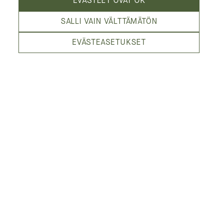
EVÄSTEET OVAT OK
SALLI VAIN VÄLTTÄMÄTÖN
EVÄSTEASETUKSET
Sähköpostiosoitteesi
*
Postinumerosi
*
TILAA UUTISKIRJE