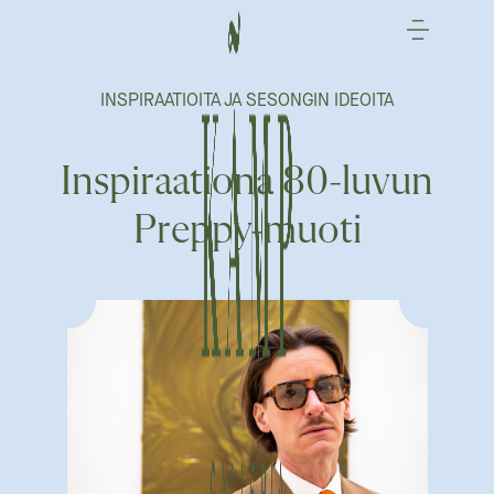
Siirry
sisältöön
INSPIRAATIOITA JA SESONGIN IDEOITA
Inspiraationa 80-luvun
Preppy-muoti