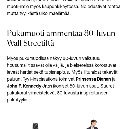
keskuudessa, mutta 1980-luvulle tultaessa niistä tuli
muoti-ilmiö myös kaupunkikäytössä. Ne edustivat rentoa
mutta tyylikästä ulkoilmaelämää.
Pukumuoti ammentaa 80-luvun
Wall Streetiltä
Myös pukumuodissa näkyy 80-luvun vaikutus:
housumallit saavat olla väljiä, ja bleisereissä korostuvat
leveät hartiat sekä tuplanapitus. Myös liituraidat tekevät
paluun. Tyyli-inspiraationa toimivat
Prinsessa Dianan
ja
John F. Kennedy Jr.:n
ikoniset 80-luvun asut. Suuret
pukukorut viimeistelevät 80-luvusta inspiroituneen
pukutyylin.