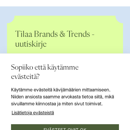
Tilaa Brands & Trends -
uutiskirje
Uutiskirjeemme vie sinut muodin ja elämysten
Sopiiko että käytämme
huipulle ja kertoo ensimmäisenä eduista ja
tarjouksista. Uutiskirje saapuu noin kerran
evästeitä?
kuukaudessa. Listalta voit erota milloin vain.
Huolehdimme
tietosuojastasi
.
Käytämme evästeitä kävijämäärien mittaamiseen.
Niiden ansiosta saamme arvokasta tietoa siitä, mikä
Etunimesi
*
sivuillamme kiinnostaa ja miten sivut toimivat.
Lisätietoja evästeistä
Sukunimesi
*