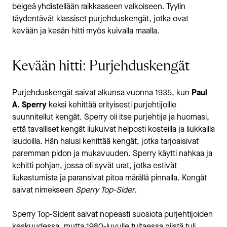
beigeä yhdistellään raikkaaseen valkoiseen. Tyylin
täydentävät klassiset purjehduskengät, jotka ovat
kevään ja kesän hitti myös kuivalla maalla.
Kevään hitti: Purjehduskengät
Purjehduskengät saivat alkunsa vuonna 1935, kun
Paul
A. Sperry
keksi kehittää erityisesti purjehtijoille
suunnitellut kengät. Sperry oli itse purjehtija ja huomasi,
että tavalliset kengät liukuivat helposti kosteilla ja liukkailla
laudoilla. Hän halusi kehittää kengät, jotka tarjoaisivat
paremman pidon ja mukavuuden. Sperry käytti nahkaa ja
kehitti pohjan, jossa oli syvät urat, jotka estivät
liukastumista ja paransivat pitoa märällä pinnalla. Kengät
saivat nimekseen
Sperry Top-Sider
.
Sperry Top-Siderit saivat nopeasti suosiota purjehtijoiden