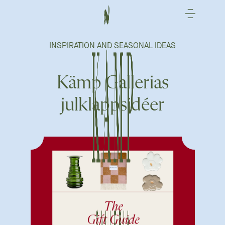
Hoppa
till
innehåll
INSPIRATION AND SEASONAL IDEAS
Kämp Gallerias
julklappsidéer