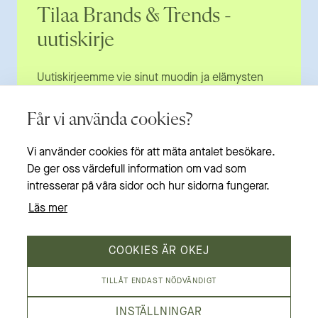
Tilaa Brands & Trends -
uutiskirje
Uutiskirjeemme vie sinut muodin ja elämysten
huipulle ja kertoo ensimmäisenä eduista ja
tarjouksista. Uutiskirje saapuu noin kerran
Får vi använda cookies?
kuukaudessa. Listalta voit erota milloin vain.
Huolehdimme
tietosuojastasi
.
Vi använder cookies för att mäta antalet besökare.
De ger oss värdefull information om vad som
Etunimesi
*
intresserar på våra sidor och hur sidorna fungerar.
Läs mer
Sukunimesi
*
COOKIES ÄR OKEJ
TILLÅT ENDAST NÖDVÄNDIGT
INSTÄLLNINGAR
Sähköpostiosoitteesi
*